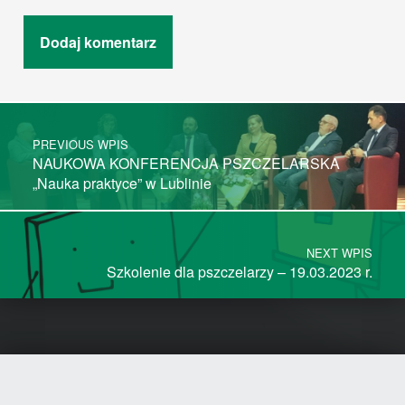
Post navigation
PREVIOUS WPIS
NAUKOWA KONFERENCJA PSZCZELARSKA
„Nauka praktyce” w Lublinie
NEXT WPIS
Szkolenie dla pszczelarzy – 19.03.2023 r.
Facebook
Back to top ↑