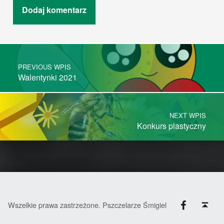
Post navigation
PREVIOUS WPIS
Walentynki 2021
NEXT WPIS
Konkurs plastyczny
Facebook
Back to top ↑
Wszelkie prawa zastrzeżone. Pszczelarze Śmigiel