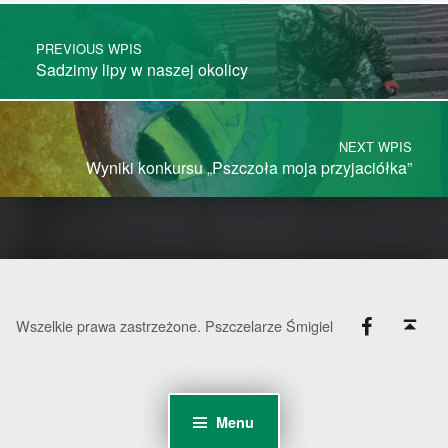
Post navigation
PREVIOUS WPIS
Sadzimy lipy w naszej okolicy
NEXT WPIS
Wyniki konkursu „Pszczoła moja przyjaciółka”
Facebook
Back to top ↑
Wszelkie prawa zastrzeżone. Pszczelarze Śmigiel
Menu