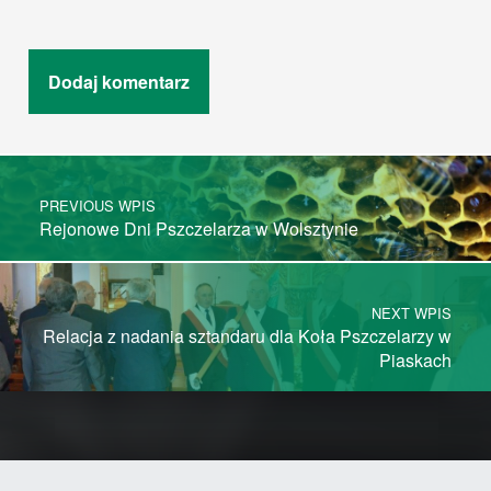
Post navigation
PREVIOUS WPIS
Rejonowe Dni Pszczelarza w Wolsztynie
NEXT WPIS
Relacja z nadania sztandaru dla Koła Pszczelarzy w
Piaskach