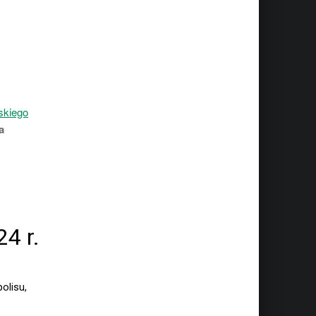
skiego
a