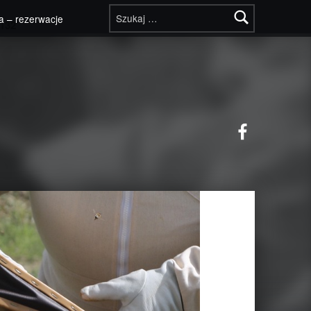
Szukaj:
a – rezerwacje
132
Facebook