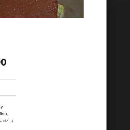
00
dy
isu,
wadzi p.