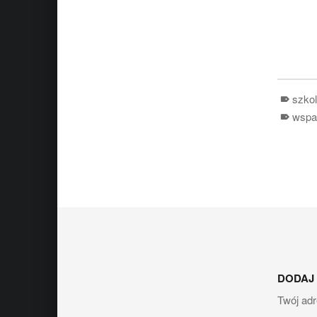
szkol
wspa
Skip back to main naviga
DODAJ
Twój adr