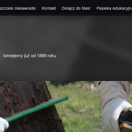
szczele ciekawostki
Kontakt
Dołącz do Nas!
Pasieka edukacyjn
ntent/themes/modern/includes/frontend/class-assets.php
on line
Istniejemy już od 1889 roku