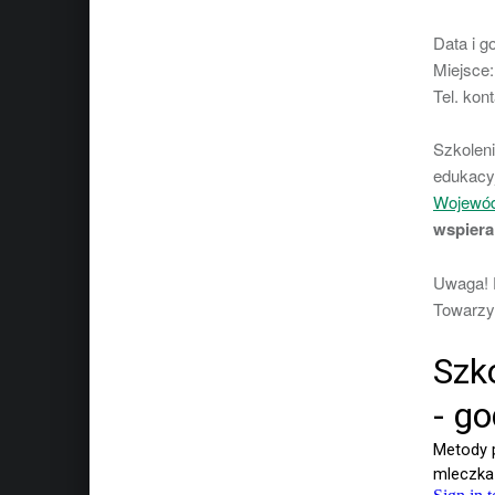
Data i g
Miejsce:
Tel. kon
Szkoleni
edukacyj
Wojewód
wspiera
Uwaga! 
Towarzys