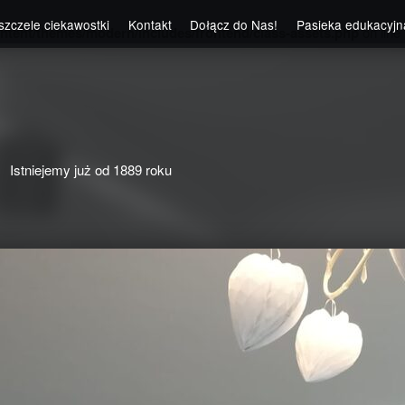
szczele ciekawostki
Kontakt
Dołącz do Nas!
Pasieka edukacyjn
ntent/themes/modern/includes/frontend/class-assets.php
on line
Istniejemy już od 1889 roku