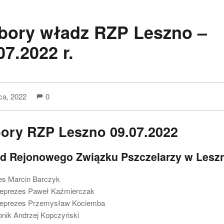
bory władz RZP Leszno –
07.2022 r.
pca, 2022
0
ory RZP Leszno 09.07.2022
ąd Rejonowego Związku Pszczelarzy w Lesz
es Marcin Barczyk
ceprezes Paweł Kaźmierczak
ceprezes Przemysław Kociemba
bnik Andrzej Kopczyński