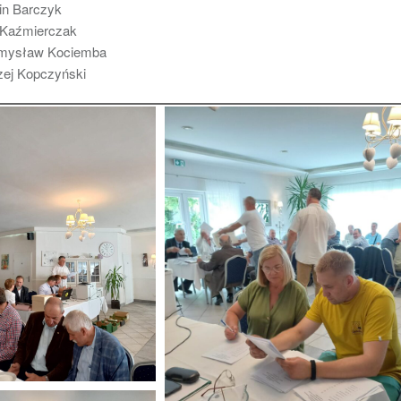
in Barczyk
r Kaźmierczak
mysław Kociemba
zej Kopczyński