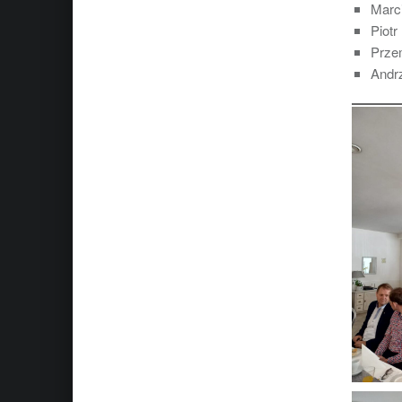
Marc
Piot
Prze
Andr