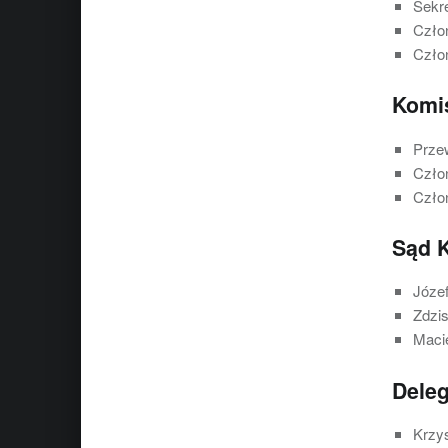
Sekre
Czło
Czło
Komi
Prze
Czło
Człon
Sąd K
Józe
Zdzi
Maci
Deleg
Krzys