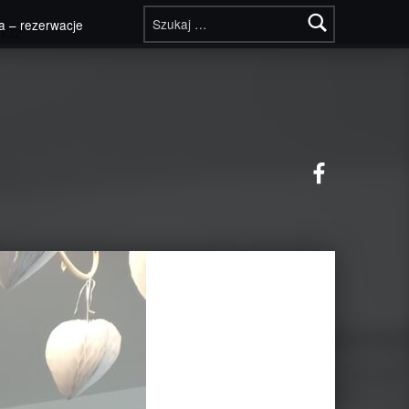
Szukaj:
a – rezerwacje
132
Facebook