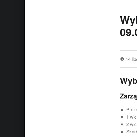
Wy
09.
14 li
Wyb
Zarz
Prez
1 wi
2 wi
Skar