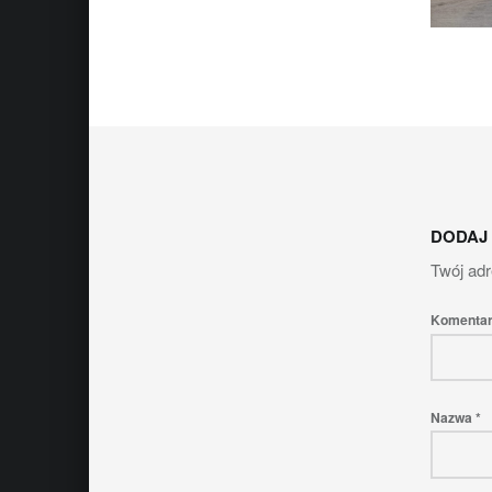
Skip back to main naviga
DODAJ
Twój adr
Komenta
Nazwa
*