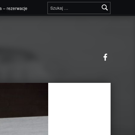
Szukaj:
a – rezerwacje
132
Facebook