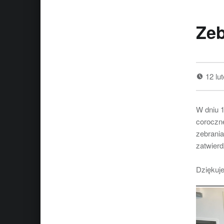
Zeb
12 lu
W dniu 
coroczn
zebrania
zatwierd
Dziękuje