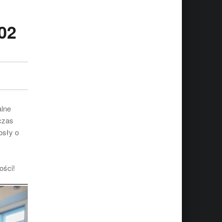
02
alne
czas
osły o
ości!