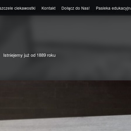
szczele ciekawostki
Kontakt
Dołącz do Nas!
Pasieka edukacyjn
ntent/themes/modern/includes/frontend/class-assets.php
on line
Istniejemy już od 1889 roku