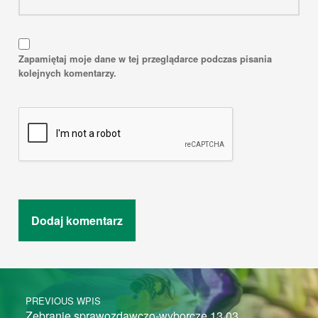
Zapamiętaj moje dane w tej przeglądarce podczas pisania
kolejnych komentarzy.
Post navigation
PREVIOUS WPIS
Zebranie sprawozdawczo-wyborcze 13.03