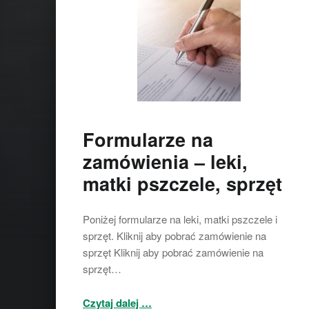
Formularze na
zamówienia – leki,
matki pszczele, sprzęt
Poniżej formularze na leki, matki pszczele i
sprzęt. Kliknij aby pobrać zamówienie na
sprzęt Kliknij aby pobrać zamówienie na
sprzęt…
“Formularze na zamówienia – leki, matki pszczele, sprzęt”
Czytaj dalej
…