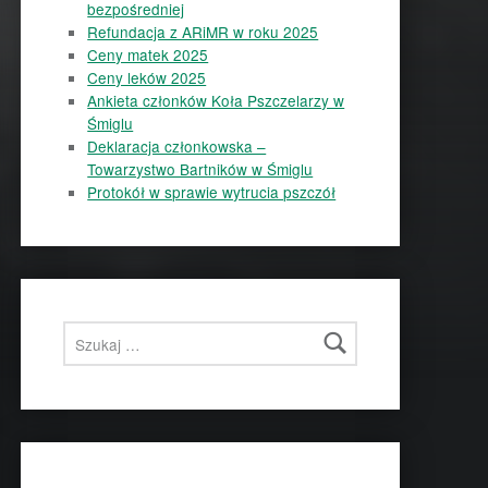
bezpośredniej
Refundacja z ARiMR w roku 2025
Ceny matek 2025
Ceny leków 2025
Ankieta członków Koła Pszczelarzy w
Śmiglu
Deklaracja członkowska –
Towarzystwo Bartników w Śmiglu
Protokół w sprawie wytrucia pszczół
Szukaj: