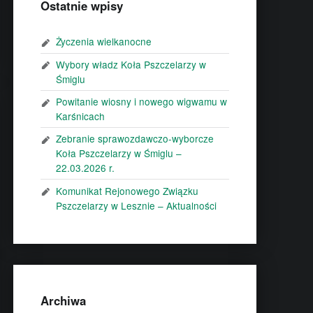
Ostatnie wpisy
Życzenia wielkanocne
Wybory władz Koła Pszczelarzy w
Śmiglu
Powitanie wiosny i nowego wigwamu w
Karśnicach
Zebranie sprawozdawczo-wyborcze
Koła Pszczelarzy w Śmiglu –
22.03.2026 r.
Komunikat Rejonowego Związku
Pszczelarzy w Lesznie – Aktualności
Archiwa