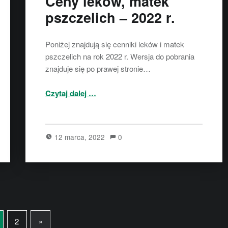
Ceny leków, matek
pszczelich – 2022 r.
Poniżej znajdują się cenniki leków i matek
pszczelich na rok 2022 r. Wersja do pobrania
znajduje się po prawej stronie…
“Ceny leków, matek pszczelich – 2022 r.”
Czytaj dalej
…
12 marca, 2022
0
2
»
Next page