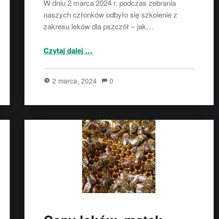
W dniu 2 marca 2024 r. podczas zebrania
naszych członków odbyło się szkolenie z
zakresu leków dla pszczół – jak…
“Wykład dla pszczelarzy – leki dla pszczół – walka z warrozą”
Czytaj dalej
…
2 marca, 2024
0