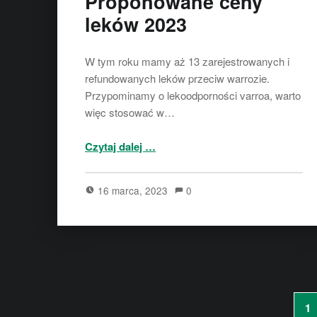
Proponowane ceny
leków 2023
W tym roku mamy aż 13 zarejestrowanych i
refundowanych leków przeciw warrozie.
Przypominamy o lekoodporności varroa, warto
więc stosować w…
“Proponowane ceny leków 2023”
Czytaj dalej
…
16 marca, 2023
0
1