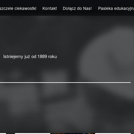
szczele ciekawostki
Kontakt
Dołącz do Nas!
Pasieka edukacyjn
ntent/themes/modern/includes/frontend/class-assets.php
on line
Istniejemy już od 1889 roku