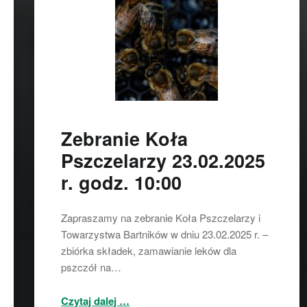
Zebranie Koła
Pszczelarzy 23.02.2025
r. godz. 10:00
Zapraszamy na zebranie Koła Pszczelarzy i
Towarzystwa Bartników w dniu 23.02.2025 r. –
zbiórka składek, zamawianie leków dla
pszczół na…
“Zebranie Koła Pszczelarzy 23.02.2025 r. godz. 10:00”
Czytaj dalej
…