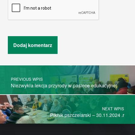
Post navigation
PREVIOUS WPIS
Niezwykła lekcja przyrody w pasiece edukacyjnej
NEXT WPIS
Piknik pszczelarski – 30.11.2024 .r