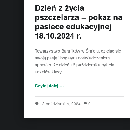
Dzień z życia
pszczelarza – pokaz na
pasiece edukacyjnej
18.10.2024 r.
Towarzystwo Bartników w Śmiglu, dzieląc się
swoją pasją i bogatym doświadczeniem,
sprawiło, że dzień 16 października był dla
uczniów klasy…
“Dzień z życia pszczelarza – pokaz na pasiece edukacyjnej 18.10.2024 r.”
Czytaj dalej
…
18 października, 2024
0