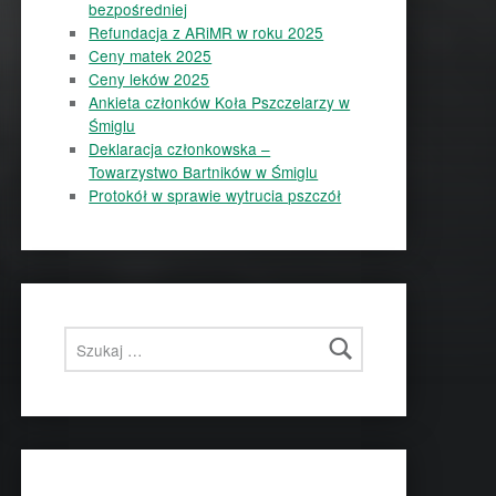
bezpośredniej
Refundacja z ARiMR w roku 2025
Ceny matek 2025
Ceny leków 2025
Ankieta członków Koła Pszczelarzy w
Śmiglu
Deklaracja członkowska –
Towarzystwo Bartników w Śmiglu
Protokół w sprawie wytrucia pszczół
Szukaj: