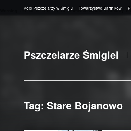
Koło Pszczelarzy w Śmiglu
Towarzystwo Bartników
P
Warning
: Undefined array key 0 in
/home/stas4/public_html/wp-co
Skip to main navigation
Skip to main content
Skip to footer
Pszczelarze Śmigiel
Tag:
Stare Bojanowo