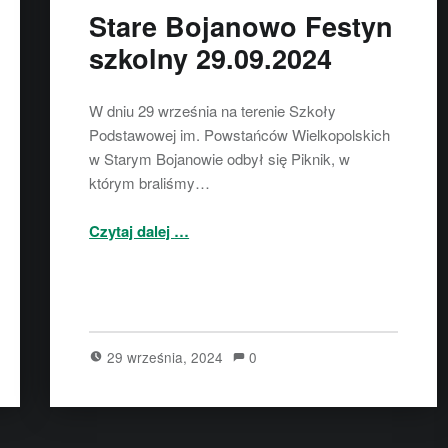
Stare Bojanowo Festyn
szkolny 29.09.2024
W dniu 29 września na terenie Szkoły
Podstawowej im. Powstańców Wielkopolskich
w Starym Bojanowie odbył się Piknik, w
którym braliśmy…
“Stare Bojanowo Festyn szkolny 29.09.2024”
Czytaj dalej
…
29 września, 2024
0