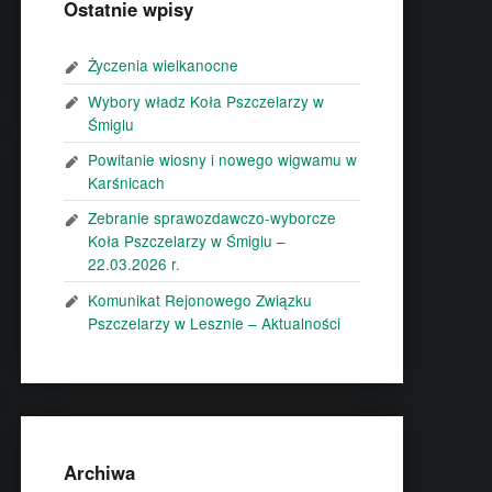
Ostatnie wpisy
Życzenia wielkanocne
Wybory władz Koła Pszczelarzy w
Śmiglu
Powitanie wiosny i nowego wigwamu w
Karśnicach
Zebranie sprawozdawczo-wyborcze
Koła Pszczelarzy w Śmiglu –
22.03.2026 r.
Komunikat Rejonowego Związku
Pszczelarzy w Lesznie – Aktualności
Archiwa