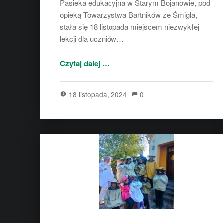
Pasieka edukacyjna w Starym Bojanowie, pod
opieką Towarzystwa Bartników ze Śmigla,
stała się 18 listopada miejscem niezwykłej
lekcji dla uczniów…
“Niezwykła lekcja przyrody w pasiece edukacyjnej”
Czytaj dalej
…
18 listopada, 2024
0