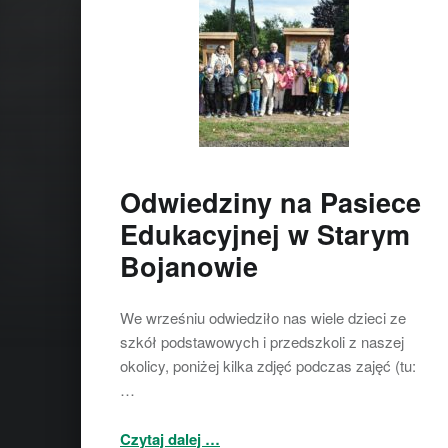
Odwiedziny na Pasiece
Edukacyjnej w Starym
Bojanowie
We wrześniu odwiedziło nas wiele dzieci ze
szkół podstawowych i przedszkoli z naszej
okolicy, poniżej kilka zdjęć podczas zajęć (tu:
…
“Odwiedziny na Pasiece Edukacyjnej w Starym Bojanowie”
Czytaj dalej
…