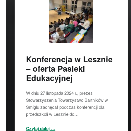
Konferencja w Lesznie
– oferta Pasieki
Edukacyjnej
W dniu 27 listopada 2024 r., prezes
Stowarzyszenia Towarzystwo Bartników w
Śmiglu zachęcał podczas konferencji dla
przedszkoli w Lesznie do…
“Konferencja w Lesznie – oferta Pasieki Edukacyjnej”
Czytaj dalej
…