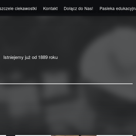
szczele ciekawostki
Kontakt
Dołącz do Nas!
Pasieka edukacyjn
ntent/themes/modern/includes/frontend/class-assets.php
on line
Istniejemy już od 1889 roku