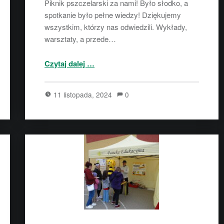
Piknik pszczelarski za nami! Było słodko, a
spotkanie było pełne wiedzy! Dziękujemy
wszystkim, którzy nas odwiedzili. Wykłady,
warsztaty, a przede…
“Piknik pszczelarski 10.11.2024 r. już za nami!”
Czytaj dalej
…
11 listopada, 2024
0