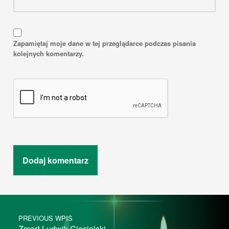
Zapamiętaj moje dane w tej przeglądarce podczas pisania
kolejnych komentarzy.
Post navigation
PREVIOUS WPIS
Zmarł Ludwik Ciesielski