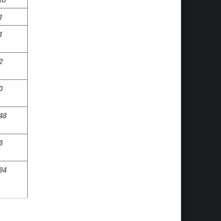
1
1
2
0
48
8
84