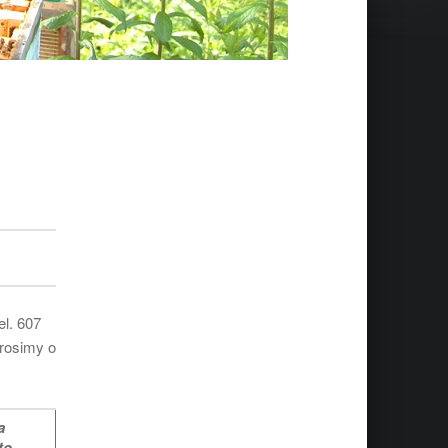
el. 607
Prosimy o
a
to