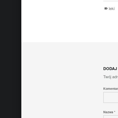
leki
Skip back to main naviga
DODAJ
Twój adr
Komenta
Nazwa
*