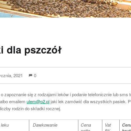
i dla pszczół
ycznia, 2021
0
o zapoznanie się z rodzajami leków i podanie telefonicznie lub sms t
 albo emailem
ulem@o2.pl
jaki lek zamówić dla wszystkich pasiek. 
liczby rodzin do składki rocznej.
leku
Dawkowanie
Cena
Vat
Cen
netto
8%
brut