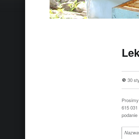
Lek
30 st
Prosimy 
615 031
podanie 
Nazwa 