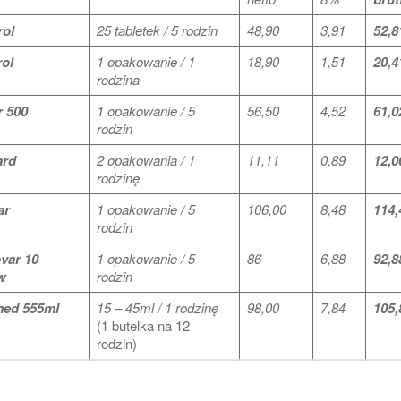
ol
25 tabletek / 5 rodzin
48,90
3,91
52,8
ol
1 opakowanie / 1
18,90
1,51
20,4
rodzina
 500
1 opakowanie / 5
56,50
4,52
61,0
rodzin
ard
2 opakowania / 1
11,11
0,89
12,0
rodzinę
ar
1 opakowanie / 5
106,00
8,48
114,
rodzin
var 10
1 opakowanie / 5
86
6,88
92,8
w
rodzin
med 555ml
15 – 45ml / 1 rodzinę
98,00
7,84
105,
(1 butelka na 12
rodzin)