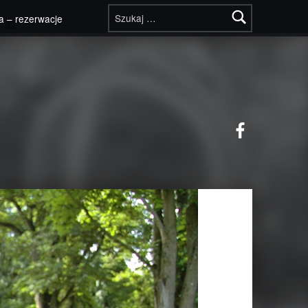
Szukaj:
a – rezerwacje
132
Facebook