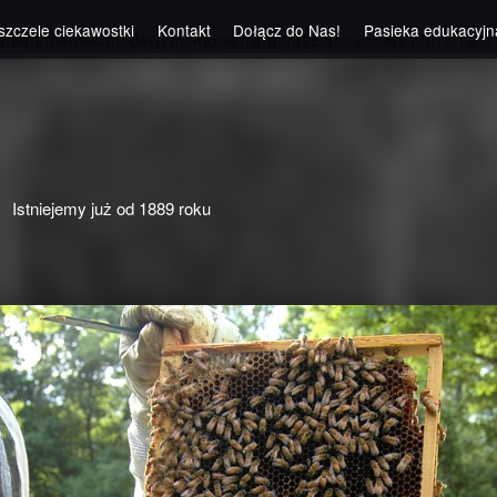
szczele ciekawostki
Kontakt
Dołącz do Nas!
Pasieka edukacyjn
ntent/themes/modern/includes/frontend/class-assets.php
on line
Istniejemy już od 1889 roku