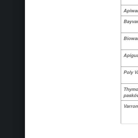
Apiwar
Bayvar
Biowar
Apigu
Poly V
Thymo
paskó
Varro