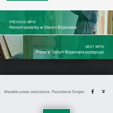
Post navigation
PREVIOUS WPIS
Remont siedziby w Starym Bojanowie
NEXT WPIS
Prace w Starym Bojanowie postępują!
Facebook
Back to top ↑
Wszelkie prawa zastrzeżone. Pszczelarze Śmigiel