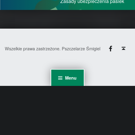
Zasady ubezpieczenia pasiek
Facebook
Back to top ↑
Wszelkie prawa zastrzeżone. Pszczelarze Śmigiel
Menu