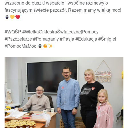
wrzucone do puszki wsparcie i wspólne rozmowy o
fascynującym świecie pszczół. Razem mamy wielką moc!
#WOŚP #WielkaOrkiestraŚwiątecznejPomocy
#Pszczelarze #Pomagamy #Pasja #Edukacja #Śmigiel
#PomocMaMoc