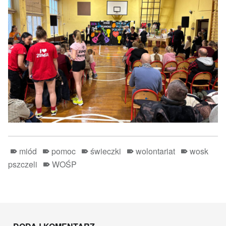
miód
pomoc
świeczki
wolontariat
wosk
pszczeli
WOŚP
Skip back to main navigation