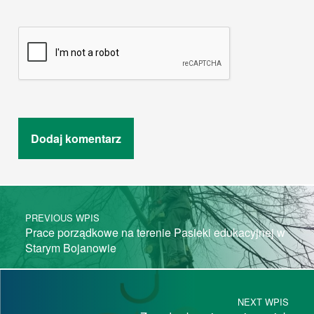
Post navigation
PREVIOUS WPIS
Prace porządkowe na terenie Pasieki edukacyjnej w
Starym Bojanowie
NEXT WPIS