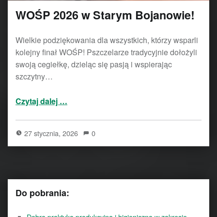
WOŚP 2026 w Starym Bojanowie!
Wielkie podziękowania dla wszystkich, którzy wsparli
kolejny finał WOŚP! Pszczelarze tradycyjnie dołożyli
swoją cegiełkę, dzieląc się pasją i wspierając
szczytny…
“WOŚP 2026 w Starym Bojanowie!”
Czytaj dalej
…
27 stycznia, 2026
0
Do pobrania:
Dobra praktyka produkcyjna i higieniczna w zakresie