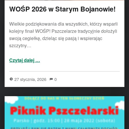
WOŚP 2026 w Starym Bojanowie!
Wielkie podziękowania dla wszystkich, którzy wsparli
kolejny finał WOŚP! Pszczelarze tradycyjnie dołożyli
swoją cegiełkę, dzieląc się pasją i wspierając
szczytny…
“WOŚP 2026 w Starym Bojanowie!”
Czytaj dalej
…
27 stycznia, 2026
0