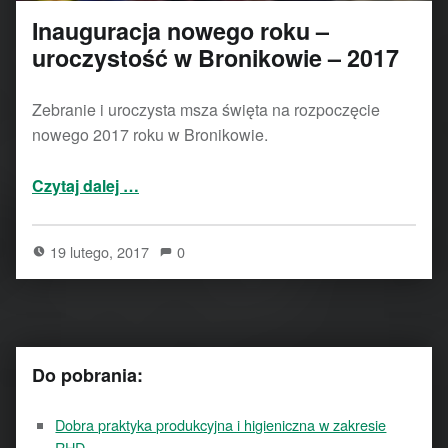
Inauguracja nowego roku –
uroczystość w Bronikowie – 2017
Zebranie i uroczysta msza święta na rozpoczęcie
nowego 2017 roku w Bronikowie.
“Inauguracja nowego roku – uroczystość w Bronikowie – 2017”
Czytaj dalej
…
19 lutego, 2017
0
Do pobrania:
Dobra praktyka produkcyjna i higieniczna w zakresie
RHD