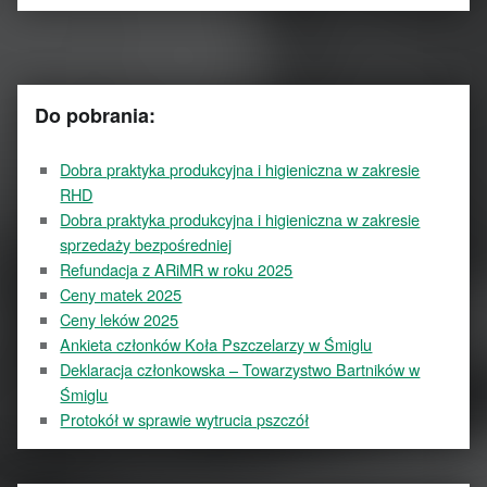
Do pobrania:
Dobra praktyka produkcyjna i higieniczna w zakresie
RHD
Dobra praktyka produkcyjna i higieniczna w zakresie
sprzedaży bezpośredniej
Refundacja z ARiMR w roku 2025
Ceny matek 2025
Ceny leków 2025
Ankieta członków Koła Pszczelarzy w Śmiglu
Deklaracja członkowska – Towarzystwo Bartników w
Śmiglu
Protokół w sprawie wytrucia pszczół