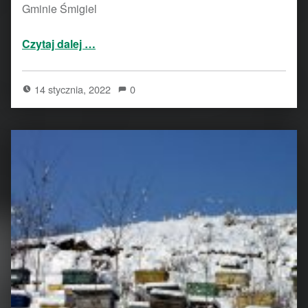
Gminie Śmigiel
“Podziękowanie”
Czytaj dalej
…
14 stycznia, 2022
0