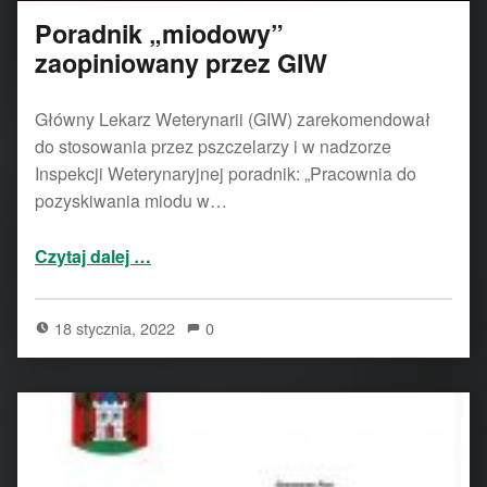
Poradnik „miodowy”
zaopiniowany przez GIW
Główny Lekarz Weterynarii (GIW) zarekomendował
do stosowania przez pszczelarzy i w nadzorze
Inspekcji Weterynaryjnej poradnik: „Pracownia do
pozyskiwania miodu w…
“Poradnik „miodowy” zaopiniowany przez GIW”
Czytaj dalej
…
18 stycznia, 2022
0