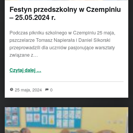
Festyn przedszkolny w Czempiniu
– 25.05.2024 r.
Podczas pikniku szkolnego w Czempiniu 25 maja,
pszczelarze Tomasz Napierała i Daniel Sikorski
przeprowadzili dla uczniów pasjonujące warsztaty
związane z…
“Festyn przedszkolny w Czempiniu – 25.05.2024 r.”
Czytaj dalej
…
25 maja, 2024
0