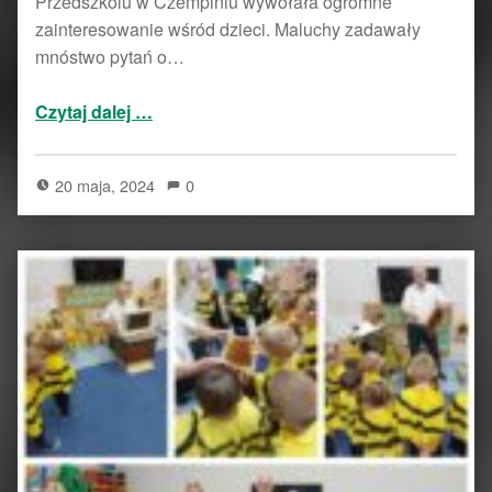
Przedszkolu w Czempiniu wywołała ogromne
zainteresowanie wśród dzieci. Maluchy zadawały
mnóstwo pytań o…
“Dzień Pszczoły w Przedszkolu w Czempiniu – 20.05 i 25.05.2024 r.”
Czytaj dalej
…
20 maja, 2024
0