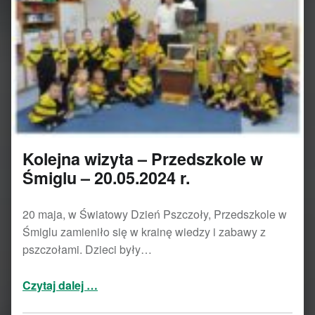
Kolejna wizyta – Przedszkole w
Śmiglu – 20.05.2024 r.
20 maja, w Światowy Dzień Pszczoły, Przedszkole w
Śmiglu zamieniło się w krainę wiedzy i zabawy z
pszczołami. Dzieci były…
“Kolejna wizyta – Przedszkole w Śmiglu – 20.05.2024 r.”
Czytaj dalej
…