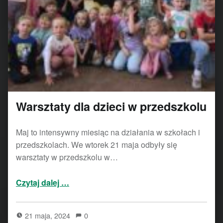
Warsztaty dla dzieci w przedszkolu
Maj to intensywny miesiąc na działania w szkołach i
przedszkolach. We wtorek 21 maja odbyły się
warsztaty w przedszkolu w…
“Warsztaty dla dzieci w przedszkolu”
Czytaj dalej
…
21 maja, 2024
0