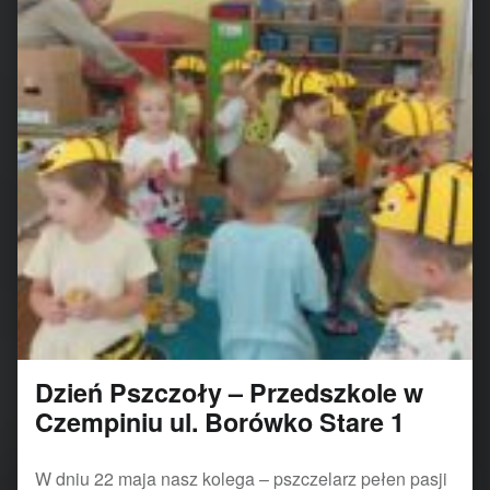
Dzień Pszczoły – Przedszkole w
Czempiniu ul. Borówko Stare 1
W dniu 22 maja nasz kolega – pszczelarz pełen pasji