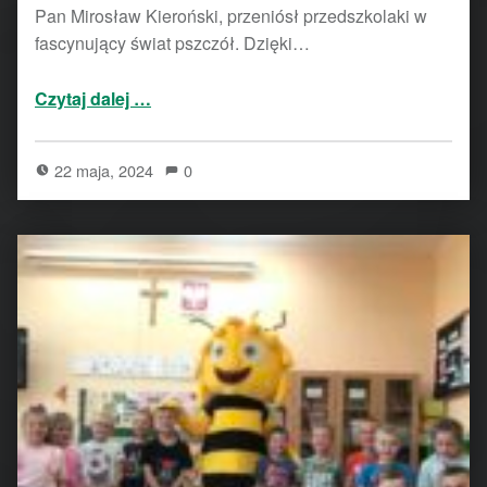
Pan Mirosław Kieroński, przeniósł przedszkolaki w
fascynujący świat pszczół. Dzięki…
“Dzień Pszczoły – Przedszkole w Czempiniu ul. Borówko Stare 1”
Czytaj dalej
…
22 maja, 2024
0