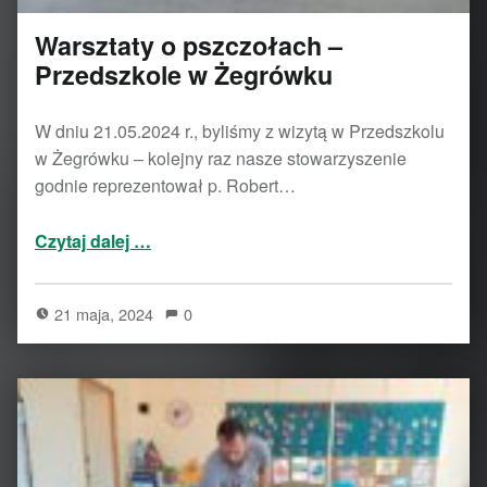
Warsztaty o pszczołach –
Przedszkole w Żegrówku
W dniu 21.05.2024 r., byliśmy z wizytą w Przedszkolu
w Żegrówku – kolejny raz nasze stowarzyszenie
godnie reprezentował p. Robert…
“Warsztaty o pszczołach – Przedszkole w Żegrówku”
Czytaj dalej
…
21 maja, 2024
0