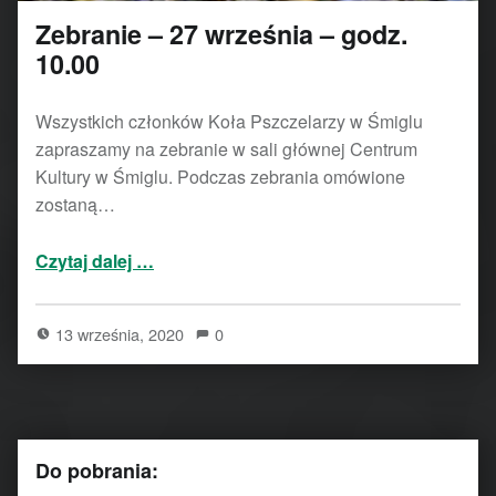
Zebranie – 27 września – godz.
10.00
Wszystkich członków Koła Pszczelarzy w Śmiglu
zapraszamy na zebranie w sali głównej Centrum
Kultury w Śmiglu. Podczas zebrania omówione
zostaną…
“Zebranie – 27 września – godz. 10.00”
Czytaj dalej
…
13 września, 2020
0
Do pobrania: