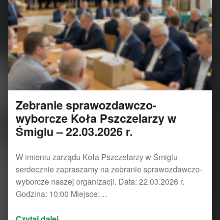
Zebranie sprawozdawczo-
wyborcze Koła Pszczelarzy w
Śmiglu – 22.03.2026 r.
W imieniu zarządu Koła Pszczelarzy w Śmiglu
serdecznie zapraszamy na zebranie sprawozdawczo-
wyborcze naszej organizacji. Data: 22.03.2026 r.
Godzina: 10:00 Miejsce:…
“Zebranie sprawozdawczo-wyborcze Koła Pszczelarzy w Śmiglu – 22.03.2026 r.”
Czytaj dalej
…