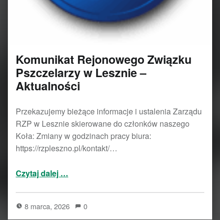
Komunikat Rejonowego Związku
Pszczelarzy w Lesznie –
Aktualności
Przekazujemy bieżące informacje i ustalenia Zarządu
RZP w Lesznie skierowane do członków naszego
Koła: Zmiany w godzinach pracy biura:
https://rzpleszno.pl/kontakt/…
“Komunikat Rejonowego Związku Pszczelarzy w Lesznie – Aktualności”
Czytaj dalej
…
8 marca, 2026
0