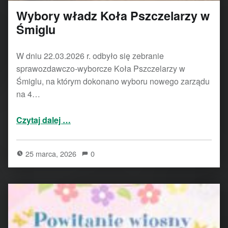
Wybory władz Koła Pszczelarzy w
Śmiglu
W dniu 22.03.2026 r. odbyło się zebranie
sprawozdawczo-wyborcze Koła Pszczelarzy w
Śmiglu, na którym dokonano wyboru nowego zarządu
na 4…
“Wybory władz Koła Pszczelarzy w Śmiglu”
Czytaj dalej
…
25 marca, 2026
0