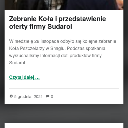
Zebranie Koła i przedstawienie
oferty firmy Sudarol
W niedzielę 28 listopada odbyło się kolejne zebranie
Koła Pszczelarzy w Śmiglu. Podczas spotkania
wysłuchaliśmy informacji dot. produktów firmy
Sudarol.…
“Zebranie Koła i przedstawienie oferty firmy Sudarol”
Czytaj dalej
…
5 grudnia, 2021
0