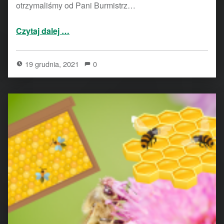
otrzymaliśmy od Pani Burmistrz…
“Życzenia świąteczne”
Czytaj dalej
…
19 grudnia, 2021
0