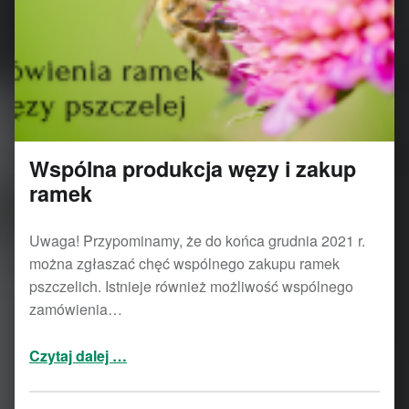
Wspólna produkcja węzy i zakup
ramek
Uwaga! Przypominamy, że do końca grudnia 2021 r.
można zgłaszać chęć wspólnego zakupu ramek
pszczelich. Istnieje również możliwość wspólnego
zamówienia…
“Wspólna produkcja węzy i zakup ramek”
Czytaj dalej
…