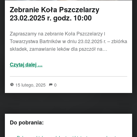
Zebranie Koła Pszczelarzy
23.02.2025 r. godz. 10:00
Zapraszamy na zebranie Koła Pszczelarzy i
Towarzystwa Bartników w dniu 23.02.2025 r. – zbiórka
składek, zamawianie leków dla pszczół na…
“Zebranie Koła Pszczelarzy 23.02.2025 r. godz. 10:00”
Czytaj dalej
…
15 lutego, 2025
0
Do pobrania: