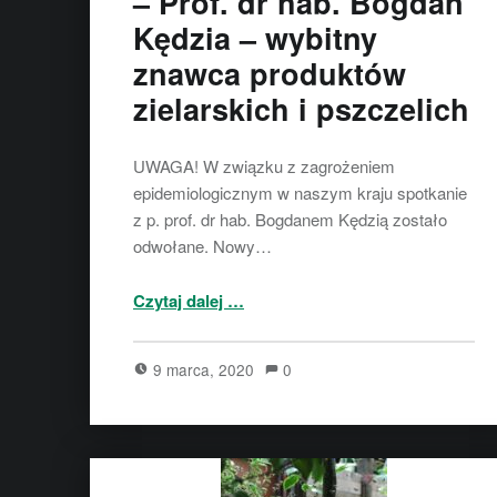
– Prof. dr hab. Bogdan
Kędzia – wybitny
znawca produktów
zielarskich i pszczelich
UWAGA! W związku z zagrożeniem
epidemiologicznym w naszym kraju spotkanie
z p. prof. dr hab. Bogdanem Kędzią zostało
odwołane. Nowy…
Czytaj dalej
…
“ODWOŁANE – Zaproszenie na wykład – Prof. dr hab. Bogdan Kędzia – wybitny znawca produktów zielarskich i pszczelich”
9 marca, 2020
0