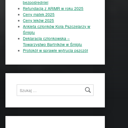
bezpośredniej
Refundacja z ARiMR w roku 2025
Ceny matek 2025
Ceny leków 2025
Ankieta członków Koła Pszczelarzy w
Śmiglu
Deklaracja członkowska –
Towarzystwo Bartników w Śmiglu
Protokół w sprawie wytrucia pszczół
Szukaj: