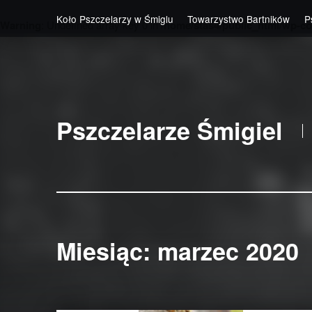
Koło Pszczelarzy w Śmiglu
Towarzystwo Bartników
P
Warning
: Undefined array key 0 in
/home/stas4/public_html/wp-co
Skip to main navigation
Skip to main content
Skip to footer
Pszczelarze Śmigiel
Miesiąc:
marzec 2020