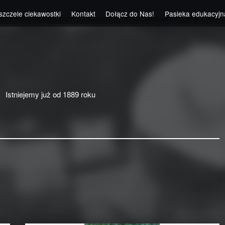
szczele ciekawostki
Kontakt
Dołącz do Nas!
Pasieka edukacyjn
ntent/themes/modern/includes/frontend/class-assets.php
on line
Istniejemy już od 1889 roku