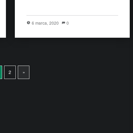
6 marca, 2020
0
2
»
Next page