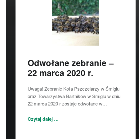
Odwołane zebranie –
22 marca 2020 r.
Uwaga! Zebranie Koła Pszczelarzy w Śmiglu
oraz Towarzystwa Bartników w Śmiglu w dniu
22 marca 2020 r zostaje odwołane w…
“Odwołane zebranie – 22 marca 2020 r.”
Czytaj dalej
…