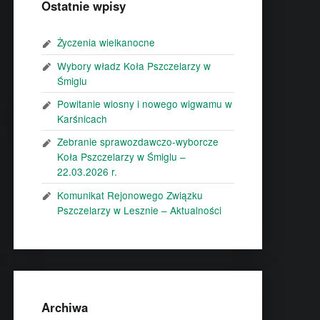
Ostatnie wpisy
Życzenia wielkanocne
Wybory władz Koła Pszczelarzy w
Śmiglu
Powitanie wiosny i nowego wigwamu w
Karśnicach
Zebranie sprawozdawczo-wyborcze
Koła Pszczelarzy w Śmiglu –
22.03.2026 r.
Komunikat Rejonowego Związku
Pszczelarzy w Lesznie – Aktualności
Archiwa