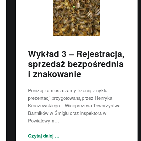
Wykład 3 – Rejestracja,
sprzedaż bezpośrednia
i znakowanie
Poniżej zamieszczamy trzecią z cyklu
prezentacji przygotowaną przez Henryka
Kraczewskiego – Wiceprezesa Towarzystwa
Bartników w Śmiglu oraz inspektora w
Powiatowym…
“Wykład 3 – Rejestracja, sprzedaż bezpośrednia i znakowanie”
Czytaj dalej
…