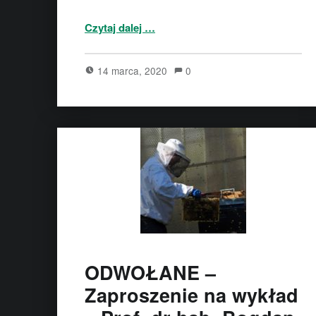
“XXVI Forum Pszczelarskie w Sielinku odwołane!”
Czytaj dalej
…
14 marca, 2020
0
ODWOŁANE –
Zaproszenie na wykład