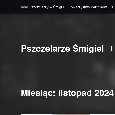
Koło Pszczelarzy w Śmiglu
Towarzystwo Bartników
P
Warning
: Undefined array key 0 in
/home/stas4/public_html/wp-co
Skip to main navigation
Skip to main content
Skip to footer
Pszczelarze Śmigiel
Miesiąc:
listopad 2024