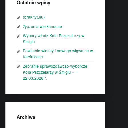
Ostatnie wpisy
(brak tytułu)
Życzenia wielkanocne
Wybory władz Koła Pszczelarzy w
Śmiglu
Powitanie wiosny i nowego wigwamu w
Karśnicach
Zebranie sprawozdawczo-wyborcze
Koła Pszczelarzy w Śmiglu –
22.03.2026 r.
Archiwa