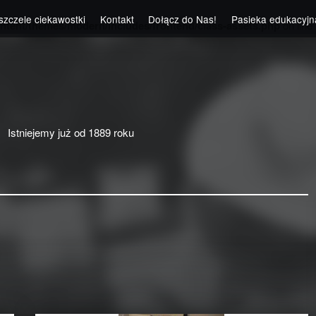
szczele ciekawostki
Kontakt
Dołącz do Nas!
Pasieka edukacyjn
ntent/themes/modern/includes/frontend/class-assets.php
on line
Istniejemy już od 1889 roku