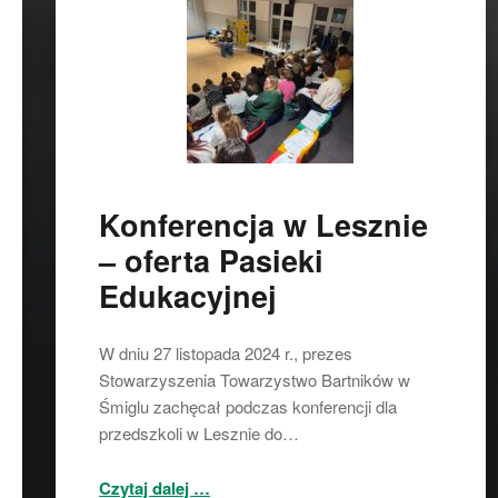
Konferencja w Lesznie
– oferta Pasieki
Edukacyjnej
W dniu 27 listopada 2024 r., prezes
Stowarzyszenia Towarzystwo Bartników w
Śmiglu zachęcał podczas konferencji dla
przedszkoli w Lesznie do…
“Konferencja w Lesznie – oferta Pasieki Edukacyjnej”
Czytaj dalej
…