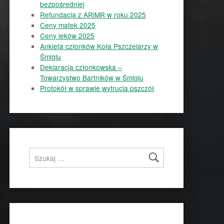
bezpośredniej
Refundacja z ARiMR w roku 2025
Ceny matek 2025
Ceny leków 2025
Ankieta członków Koła Pszczelarzy w
Śmiglu
Deklaracja członkowska –
Towarzystwo Bartników w Śmiglu
Protokół w sprawie wytrucia pszczół
Szukaj: