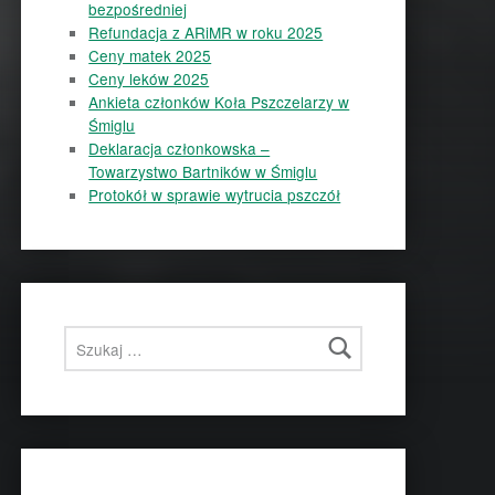
bezpośredniej
Refundacja z ARiMR w roku 2025
Ceny matek 2025
Ceny leków 2025
Ankieta członków Koła Pszczelarzy w
Śmiglu
Deklaracja członkowska –
Towarzystwo Bartników w Śmiglu
Protokół w sprawie wytrucia pszczół
Szukaj: