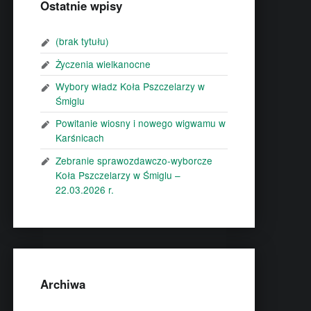
Ostatnie wpisy
(brak tytułu)
Życzenia wielkanocne
Wybory władz Koła Pszczelarzy w
Śmiglu
Powitanie wiosny i nowego wigwamu w
Karśnicach
Zebranie sprawozdawczo-wyborcze
Koła Pszczelarzy w Śmiglu –
22.03.2026 r.
Archiwa