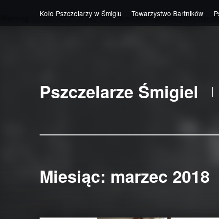
Koło Pszczelarzy w Śmiglu
Towarzystwo Bartników
P
Warning
: Undefined array key 0 in
/home/stas4/public_html/wp-co
Skip to main navigation
Skip to main content
Skip to footer
Pszczelarze Śmigiel
Miesiąc:
marzec 2018