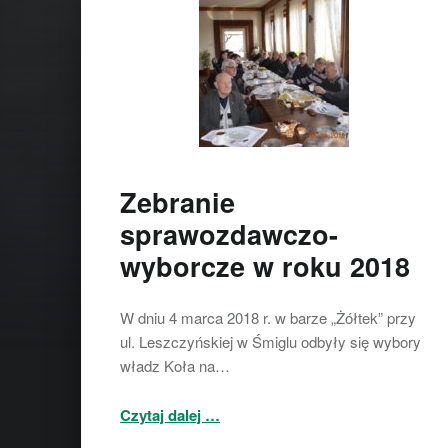
Zebranie
sprawozdawczo-
wyborcze w roku 2018
W dniu 4 marca 2018 r. w barze „Żółtek” przy
ul. Leszczyńskiej w Śmiglu odbyły się wybory
władz Koła na…
“Zebranie sprawozdawczo-wyborcze w roku 2018”
Czytaj dalej
…