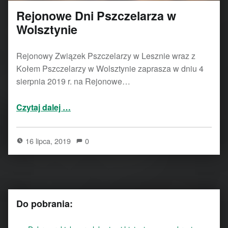
Rejonowe Dni Pszczelarza w
Wolsztynie
Rejonowy Związek Pszczelarzy w Lesznie wraz z
Kołem Pszczelarzy w Wolsztynie zaprasza w dniu 4
sierpnia 2019 r. na Rejonowe…
“Rejonowe Dni Pszczelarza w Wolsztynie”
Czytaj dalej
…
16 lipca, 2019
0
Do pobrania: