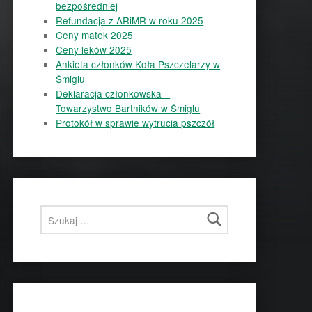
bezpośredniej
Refundacja z ARiMR w roku 2025
Ceny matek 2025
Ceny leków 2025
Ankieta członków Koła Pszczelarzy w
Śmiglu
Deklaracja członkowska –
Towarzystwo Bartników w Śmiglu
Protokół w sprawie wytrucia pszczół
Szukaj: