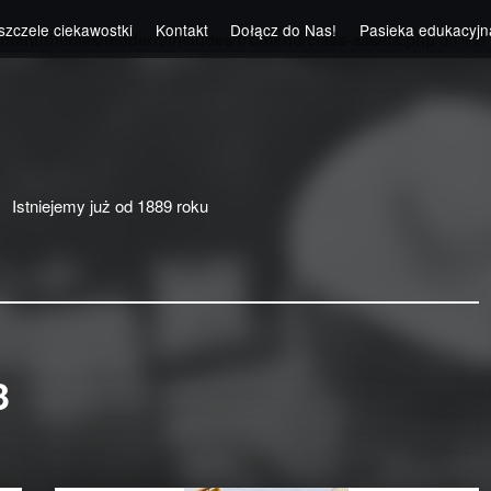
szczele ciekawostki
Kontakt
Dołącz do Nas!
Pasieka edukacyjn
ntent/themes/modern/includes/frontend/class-assets.php
on line
Istniejemy już od 1889 roku
3