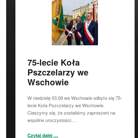
75-lecie Koła
Pszczelarzy we
Wschowie
W niedzielę 03.09 we Wschowie odbyło się 75-
lecie Koła Pszczelarzy we Wschowie.
Cieszymy się, że zostaliśmy zaproszeni na
wspólne uroczystości…
“75-lecie Koła Pszczelarzy we Wschowie”
Czytaj dalej
…