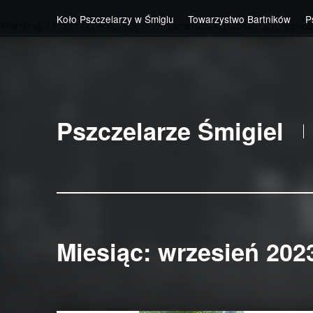
Koło Pszczelarzy w Śmiglu
Towarzystwo Bartników
P
Warning
: Undefined array key 0 in
/home/stas4/public_html/wp-co
Skip to main navigation
Skip to main content
Skip to footer
Pszczelarze Śmigiel
Miesiąc:
wrzesień 202