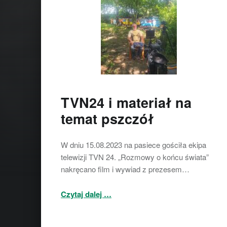
TVN24 i materiał na
temat pszczół
W dniu 15.08.2023 na pasiece gościła ekipa
telewizji TVN 24. „Rozmowy o końcu świata”
nakręcano film i wywiad z prezesem…
“TVN24 i materiał na temat pszczół”
Czytaj dalej
…