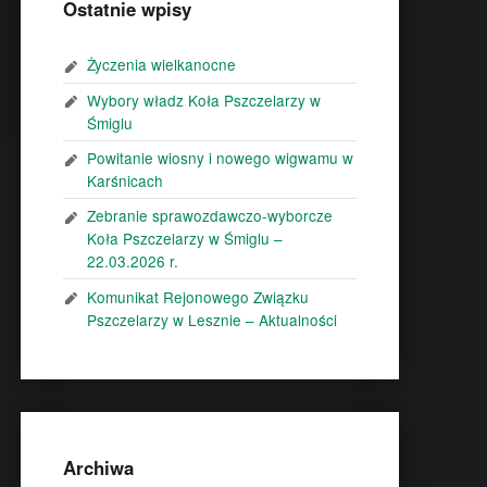
Ostatnie wpisy
Życzenia wielkanocne
Wybory władz Koła Pszczelarzy w
Śmiglu
Powitanie wiosny i nowego wigwamu w
Karśnicach
Zebranie sprawozdawczo-wyborcze
Koła Pszczelarzy w Śmiglu –
22.03.2026 r.
Komunikat Rejonowego Związku
Pszczelarzy w Lesznie – Aktualności
Archiwa