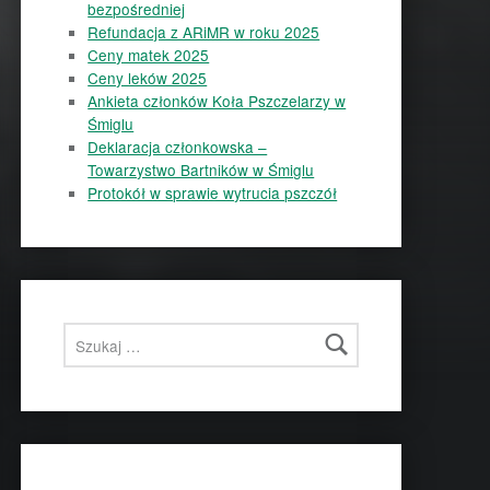
bezpośredniej
Refundacja z ARiMR w roku 2025
Ceny matek 2025
Ceny leków 2025
Ankieta członków Koła Pszczelarzy w
Śmiglu
Deklaracja członkowska –
Towarzystwo Bartników w Śmiglu
Protokół w sprawie wytrucia pszczół
Szukaj: