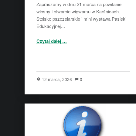
Zapraszamy w dniu 21 marca na powitanie
wiosny i otwarcie wigwamu w Karśnicach.
Stoisko pszczelarskie i mini wystawa Pasieki
Edukacyjnej…
“Powitanie wiosny i nowego wigwamu w Karśnicach”
Czytaj dalej
…
12 marca, 2026
0