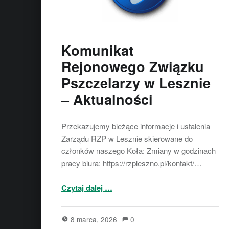
Komunikat
Rejonowego Związku
Pszczelarzy w Lesznie
– Aktualności
Przekazujemy bieżące informacje i ustalenia
Zarządu RZP w Lesznie skierowane do
członków naszego Koła: Zmiany w godzinach
pracy biura: https://rzpleszno.pl/kontakt/…
“Komunikat Rejonowego Związku Pszczelarzy w Lesznie – Aktualności”
Czytaj dalej
…
8 marca, 2026
0