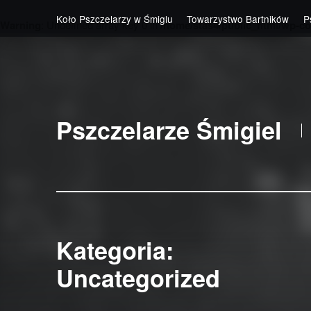
Koło Pszczelarzy w Śmiglu
Towarzystwo Bartników
P
Warning
: Undefined array key 0 in
/home/stas4/public_html/wp-co
Skip to main navigation
Skip to main content
Skip to footer
Pszczelarze Śmigiel
Kategoria:
Uncategorized