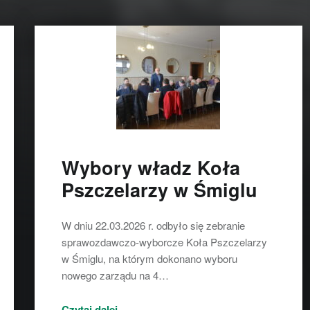
Wybory władz Koła
Pszczelarzy w Śmiglu
W dniu 22.03.2026 r. odbyło się zebranie
sprawozdawczo-wyborcze Koła Pszczelarzy
w Śmiglu, na którym dokonano wyboru
nowego zarządu na 4…
“Wybory władz Koła Pszczelarzy w Śmiglu”
Czytaj dalej
…