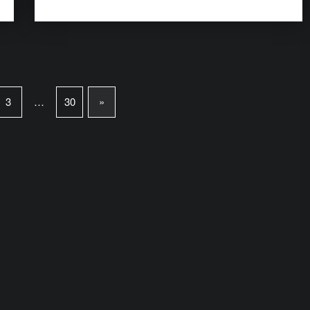
3
…
30
»
Next page