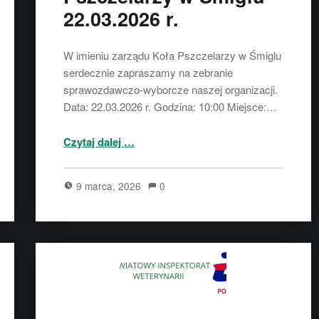
22.03.2026 r.
W imieniu zarządu Koła Pszczelarzy w Śmiglu
serdecznie zapraszamy na zebranie
sprawozdawczo-wyborcze naszej organizacji.
Data: 22.03.2026 r. Godzina: 10:00 Miejsce:…
“Zebranie sprawozdawczo-wyborcze Koła Pszczelarzy w Śmiglu – 22.03.2026 r.”
Czytaj dalej
…
9 marca, 2026
0