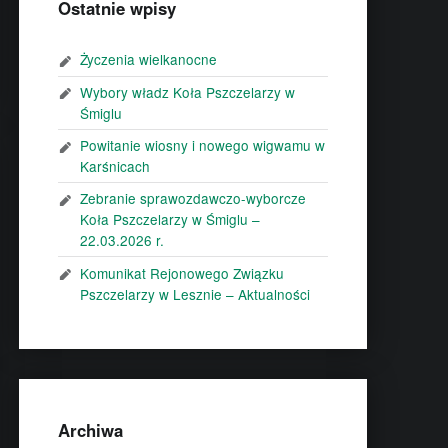
Ostatnie wpisy
Życzenia wielkanocne
Wybory władz Koła Pszczelarzy w
Śmiglu
Powitanie wiosny i nowego wigwamu w
Karśnicach
Zebranie sprawozdawczo-wyborcze
Koła Pszczelarzy w Śmiglu –
22.03.2026 r.
Komunikat Rejonowego Związku
Pszczelarzy w Lesznie – Aktualności
Archiwa