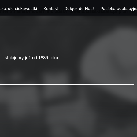
szczele ciekawostki
Kontakt
Dołącz do Nas!
Pasieka edukacyjn
ntent/themes/modern/includes/frontend/class-assets.php
on line
Istniejemy już od 1889 roku