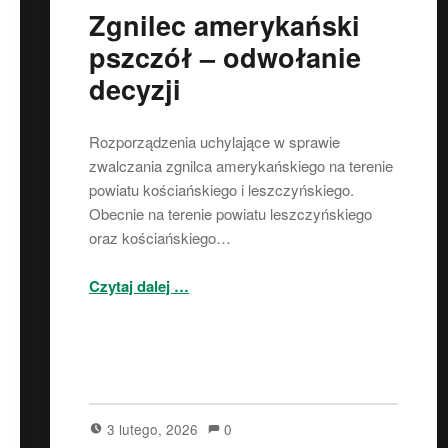
Zgnilec amerykański
pszczół – odwołanie
decyzji
Rozporządzenia uchylające w sprawie
zwalczania zgnilca amerykańskiego na terenie
powiatu kościańskiego i leszczyńskiego.
Obecnie na terenie powiatu leszczyńskiego
oraz kościańskiego…
“Zgnilec amerykański pszczół – odwołanie decyzji”
Czytaj dalej
…
3 lutego, 2026
0