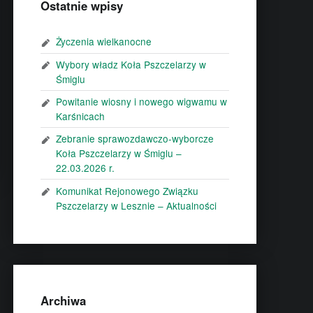
Ostatnie wpisy
Życzenia wielkanocne
Wybory władz Koła Pszczelarzy w
Śmiglu
Powitanie wiosny i nowego wigwamu w
Karśnicach
Zebranie sprawozdawczo-wyborcze
Koła Pszczelarzy w Śmiglu –
22.03.2026 r.
Komunikat Rejonowego Związku
Pszczelarzy w Lesznie – Aktualności
Archiwa