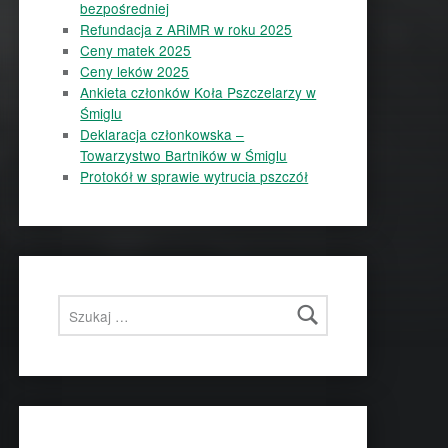
bezpośredniej
Refundacja z ARiMR w roku 2025
Ceny matek 2025
Ceny leków 2025
Ankieta członków Koła Pszczelarzy w
Śmiglu
Deklaracja członkowska –
Towarzystwo Bartników w Śmiglu
Protokół w sprawie wytrucia pszczół
Szukaj: