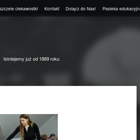
szczele ciekawostki
Kontakt
Dołącz do Nas!
Pasieka edukacyjn
ntent/themes/modern/includes/frontend/class-assets.php
on line
Istniejemy już od 1889 roku