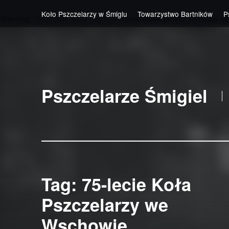
Koło Pszczelarzy w Śmiglu
Towarzystwo Bartników
P
Warning
: Undefined array key 0 in
/home/stas4/public_html/wp-co
Skip to main navigation
Skip to main content
Skip to footer
Pszczelarze Śmigiel
Tag:
75-lecie Koła
Pszczelarzy we
Wschowie.