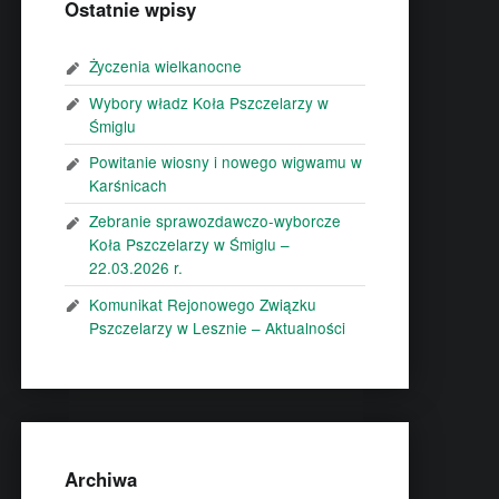
Ostatnie wpisy
Życzenia wielkanocne
Wybory władz Koła Pszczelarzy w
Śmiglu
Powitanie wiosny i nowego wigwamu w
Karśnicach
Zebranie sprawozdawczo-wyborcze
Koła Pszczelarzy w Śmiglu –
22.03.2026 r.
Komunikat Rejonowego Związku
Pszczelarzy w Lesznie – Aktualności
Archiwa