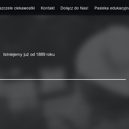
szczele ciekawostki
Kontakt
Dołącz do Nas!
Pasieka edukacyjn
ntent/themes/modern/includes/frontend/class-assets.php
on line
Istniejemy już od 1889 roku