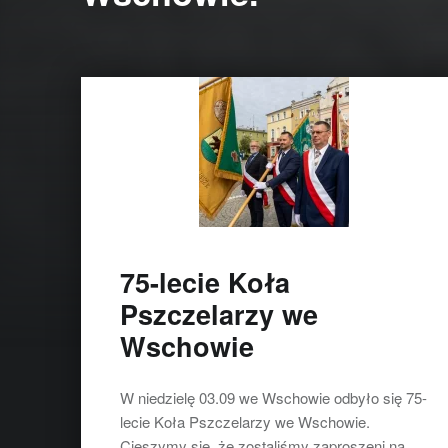
75-lecie Koła
Pszczelarzy we
Wschowie
W niedzielę 03.09 we Wschowie odbyło się 75-
lecie Koła Pszczelarzy we Wschowie.
Cieszymy się, że zostaliśmy zaproszeni na