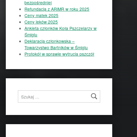
bezpośredniej
Refundacja z ARiMR w roku 2025
Ceny matek 2025
Ceny leków 2025
Ankieta członków Koła Pszczelarzy w
Śmiglu
Deklaracja członkowska –
Towarzystwo Bartników w Śmiglu
Protokół w sprawie wytrucia pszczół
Szukaj: