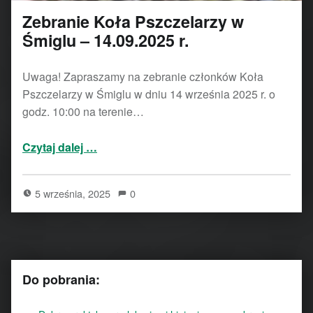
Zebranie Koła Pszczelarzy w
Śmiglu – 14.09.2025 r.
Uwaga! Zapraszamy na zebranie członków Koła
Pszczelarzy w Śmiglu w dniu 14 września 2025 r. o
godz. 10:00 na terenie…
“Zebranie Koła Pszczelarzy w Śmiglu – 14.09.2025 r.”
Czytaj dalej
…
5 września, 2025
0
Do pobrania: