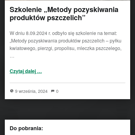
Szkolenie „Metody pozyskiwania
produktów pszczelich”
W dniu 8.09.2024 r. odbyło się szkolenie na temat:
„Metody pozyskiwania produktów pszczelich – pyłku
kwiatowego, pierzgi, propolisu, mleczka pszczelego,
…
“Szkolenie „Metody pozyskiwania produktów pszczelich””
Czytaj dalej
…
9 września, 2024
0
Do pobrania: