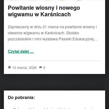
Powitanie wiosny i nowego
wigwamu w Karśnicach
Zapraszamy w dniu 21 marca na powitanie wiosny i
otwarcie wigwamu w Karśnicach. Stoisko
pszczelarskie i mini wystawa Pasieki Edukacyjnej…
“Powitanie wiosny i nowego wigwamu w Karśnicach”
Czytaj dalej
…
12 marca, 2026
0
Do pobrania: