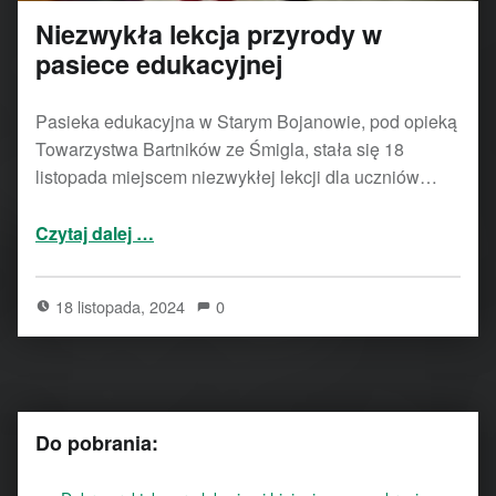
Niezwykła lekcja przyrody w
pasiece edukacyjnej
Pasieka edukacyjna w Starym Bojanowie, pod opieką
Towarzystwa Bartników ze Śmigla, stała się 18
listopada miejscem niezwykłej lekcji dla uczniów…
“Niezwykła lekcja przyrody w pasiece edukacyjnej”
Czytaj dalej
…
18 listopada, 2024
0
Do pobrania: