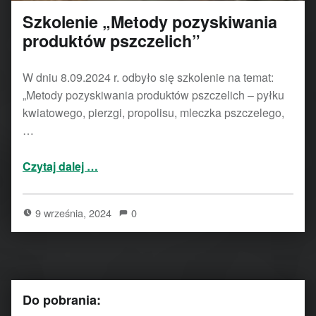
Szkolenie „Metody pozyskiwania
produktów pszczelich”
W dniu 8.09.2024 r. odbyło się szkolenie na temat:
„Metody pozyskiwania produktów pszczelich – pyłku
kwiatowego, pierzgi, propolisu, mleczka pszczelego,
…
“Szkolenie „Metody pozyskiwania produktów pszczelich””
Czytaj dalej
…
9 września, 2024
0
Do pobrania: