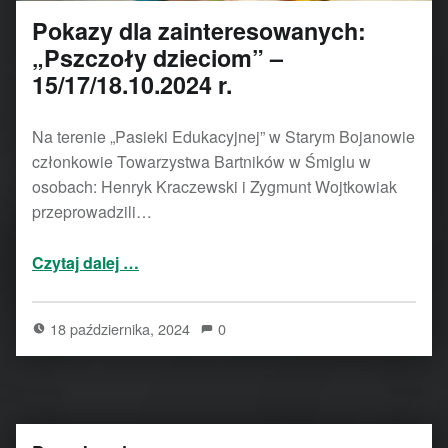
Pokazy dla zainteresowanych:
„Pszczoły dzieciom” –
15/17/18.10.2024 r.
Na terenie „Pasieki Edukacyjnej” w Starym Bojanowie
członkowie Towarzystwa Bartników w Śmiglu w
osobach: Henryk Kraczewski i Zygmunt Wojtkowiak
przeprowadzili…
“Pokazy dla zainteresowanych: „Pszczoły dzieciom” – 15/17/18.10.2024 r.”
Czytaj dalej
…
18 października, 2024
0