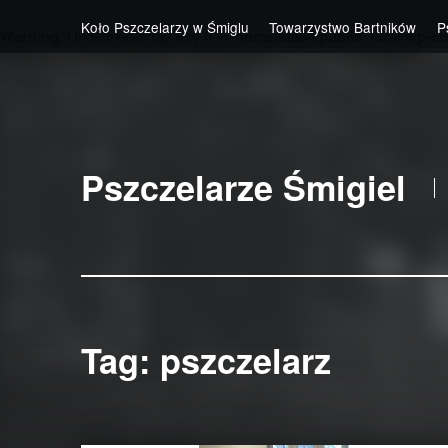
Koło Pszczelarzy w Śmiglu
Towarzystwo Bartników
P
Warning
: Undefined array key 0 in
/home/stas4/public_html/wp-co
Skip to main navigation
Skip to main content
Skip to footer
Pszczelarze Śmigiel
Tag:
pszczelarz