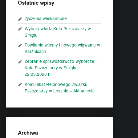
Ostatnie wpisy
Życzenia wielkanocne
Wybory władz Koła Pszczelarzy w
Śmiglu
Powitanie wiosny i nowego wigwamu w
Karśnicach
Zebranie sprawozdawczo-wyborcze
Koła Pszczelarzy w Śmiglu –
22.03.2026 r.
Komunikat Rejonowego Związku
Pszczelarzy w Lesznie – Aktualności
Archiwa