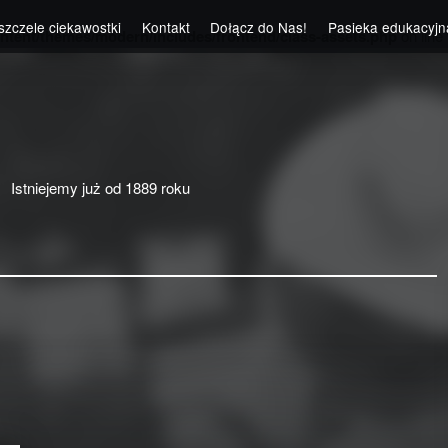
szczele ciekawostki
Kontakt
Dołącz do Nas!
Pasieka edukacyjn
ntent/themes/modern/includes/frontend/class-assets.php
on line
Istniejemy już od 1889 roku