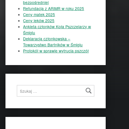
bezpośredniej
Refundacja z ARiMR w roku 2025
Ceny matek 2025
Ceny leków 2025
Ankieta członków Koła Pszczelarzy w
Śmiglu
Deklaracja członkowska –
Towarzystwo Bartników w Śmiglu
Protokół w sprawie wytrucia pszczół
Szukaj: