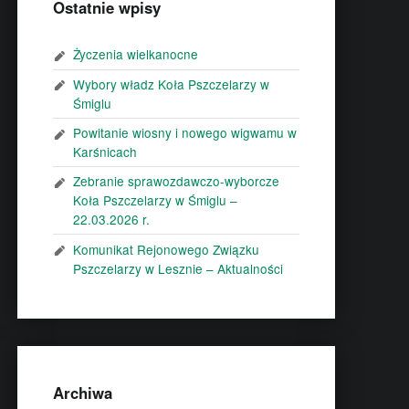
Ostatnie wpisy
Życzenia wielkanocne
Wybory władz Koła Pszczelarzy w
Śmiglu
Powitanie wiosny i nowego wigwamu w
Karśnicach
Zebranie sprawozdawczo-wyborcze
Koła Pszczelarzy w Śmiglu –
22.03.2026 r.
Komunikat Rejonowego Związku
Pszczelarzy w Lesznie – Aktualności
Archiwa