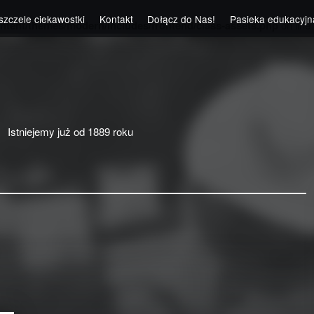
szczele ciekawostki
Kontakt
Dołącz do Nas!
Pasieka edukacyjn
ntent/themes/modern/includes/frontend/class-assets.php
on line
Istniejemy już od 1889 roku