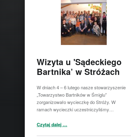
Wizyta u 'Sądeckiego
Bartnika’ w Stróżach
W dniach 4 – 6 lutego nasze stowarzyszenie
„Towarzystwo Bartników w Śmiglu”
zorganizowało wycieczkę do Stróży. W
ramach wycieczki uczestniczyliśmy…
“Wizyta u 'Sądeckiego Bartnika’ w Stróżach”
Czytaj dalej
…