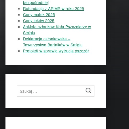
bezpośredniej
Refundacja z ARiMR w roku 2025
Ceny matek 2025
Ceny leków 2025
Ankieta członków Koła Pszczelarzy w
Śmiglu
Deklaracja członkowska –
Towarzystwo Bartników w Śmiglu
Protokół w sprawie wytrucia pszczół
Szukaj: