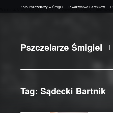
Koło Pszczelarzy w Śmiglu
Towarzystwo Bartników
P
Warning
: Undefined array key 0 in
/home/stas4/public_html/wp-co
Skip to main navigation
Skip to main content
Skip to footer
Pszczelarze Śmigiel
Tag:
Sądecki Bartnik