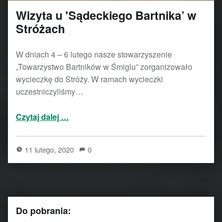
Wizyta u 'Sądeckiego Bartnika’ w
Stróżach
W dniach 4 – 6 lutego nasze stowarzyszenie
„Towarzystwo Bartników w Śmiglu” zorganizowało
wycieczkę do Stróży. W ramach wycieczki
uczestniczyliśmy…
“Wizyta u 'Sądeckiego Bartnika’ w Stróżach”
Czytaj dalej
…
11 lutego, 2020
0
Do pobrania: