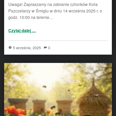
Uwaga! Zapraszamy na zebranie członków Koła
Pszczelarzy w Śmiglu w dniu 14 września 2025 r. o
godz. 10:00 na terenie…
“Zebranie Koła Pszczelarzy w Śmiglu – 14.09.2025 r.”
Czytaj dalej
…
5 września, 2025
0