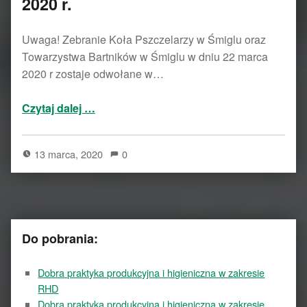
2020 r.
Uwaga! Zebranie Koła Pszczelarzy w Śmiglu oraz
Towarzystwa Bartników w Śmiglu w dniu 22 marca
2020 r zostaje odwołane w…
“Odwołane zebranie – 22 marca 2020 r.”
Czytaj dalej
…
13 marca, 2020
0
Do pobrania:
Dobra praktyka produkcyjna i higieniczna w zakresie
RHD
Dobra praktyka produkcyjna i higieniczna w zakresie