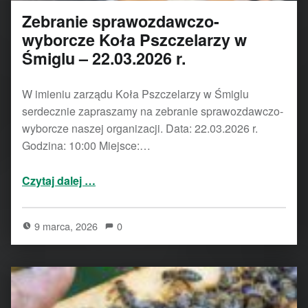
Zebranie sprawozdawczo-
wyborcze Koła Pszczelarzy w
Śmiglu – 22.03.2026 r.
W imieniu zarządu Koła Pszczelarzy w Śmiglu
serdecznie zapraszamy na zebranie sprawozdawczo-
wyborcze naszej organizacji. Data: 22.03.2026 r.
Godzina: 10:00 Miejsce:…
“Zebranie sprawozdawczo-wyborcze Koła Pszczelarzy w Śmiglu – 22.03.2026 r.”
Czytaj dalej
…
9 marca, 2026
0