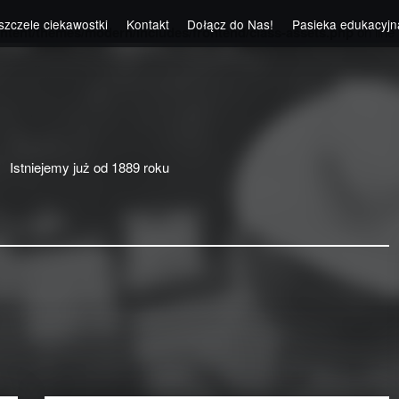
szczele ciekawostki
Kontakt
Dołącz do Nas!
Pasieka edukacyjn
ntent/themes/modern/includes/frontend/class-assets.php
on line
Istniejemy już od 1889 roku