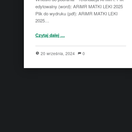
edytowalny (word): ARiMR MATKI LEKI 2025
Plik do wydruku (pdf): ARiMR MATKI LEKI
2025…
“Refundacja ARiMR”
Czytaj dalej
…
20 września, 2024
0