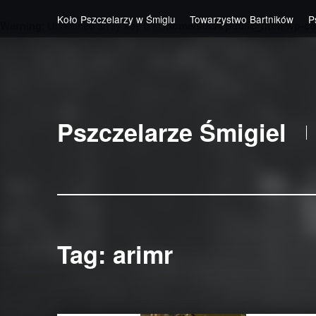
Koło Pszczelarzy w Śmiglu
Towarzystwo Bartników
P
Warning
: Undefined array key 0 in
/home/stas4/public_html/wp-co
Skip to main navigation
Skip to main content
Skip to footer
Pszczelarze Śmigiel
Tag:
arimr