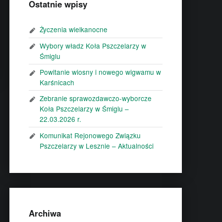
Ostatnie wpisy
Życzenia wielkanocne
Wybory władz Koła Pszczelarzy w
Śmiglu
Powitanie wiosny i nowego wigwamu w
Karśnicach
Zebranie sprawozdawczo-wyborcze
Koła Pszczelarzy w Śmiglu –
22.03.2026 r.
Komunikat Rejonowego Związku
Pszczelarzy w Lesznie – Aktualności
Archiwa