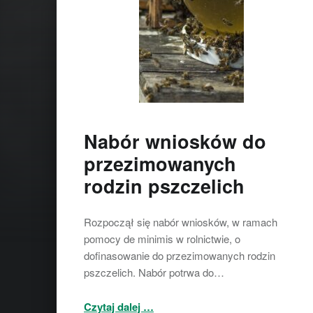
Nabór wniosków do
przezimowanych
rodzin pszczelich
Rozpoczął się nabór wniosków, w ramach
pomocy de minimis w rolnictwie, o
dofinasowanie do przezimowanych rodzin
pszczelich. Nabór potrwa do…
“Nabór wniosków do przezimowanych rodzin pszczelich”
Czytaj dalej
…