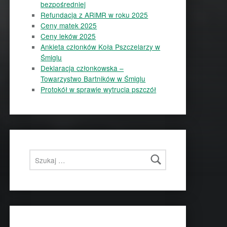
bezpośredniej
Refundacja z ARiMR w roku 2025
Ceny matek 2025
Ceny leków 2025
Ankieta członków Koła Pszczelarzy w
Śmiglu
Deklaracja członkowska –
Towarzystwo Bartników w Śmiglu
Protokół w sprawie wytrucia pszczół
Szukaj: