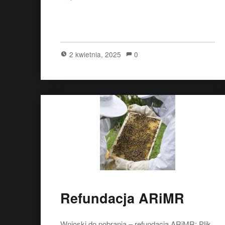
2 kwietnia, 2025
0
Refundacja ARiMR
Wnioski do pobrania – refundacja ARiMR: Plik