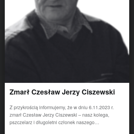
Zmarł Czesław Jerzy Ciszewski
Z przykrością informujemy, że w dniu 6.11.2023 r.
zmarł Czesław Jerzy Ciszewski – nasz kolega,
pszczelarz i długoletni członek naszego…