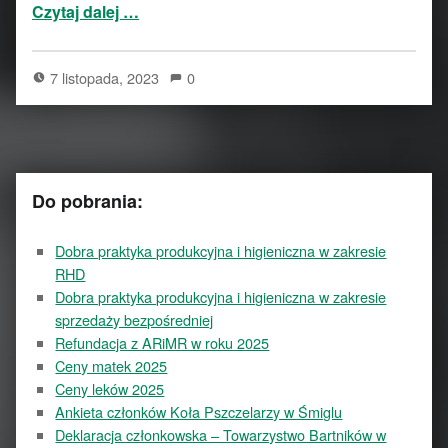
“Zmarł Czesław Jerzy Ciszewski”
Czytaj dalej
…
7 listopada, 2023
0
Do pobrania:
Dobra praktyka produkcyjna i higieniczna w zakresie
RHD
Dobra praktyka produkcyjna i higieniczna w zakresie
sprzedaży bezpośredniej
Refundacja z ARiMR w roku 2025
Ceny matek 2025
Ceny leków 2025
Ankieta członków Koła Pszczelarzy w Śmiglu
Deklaracja członkowska – Towarzystwo Bartników w