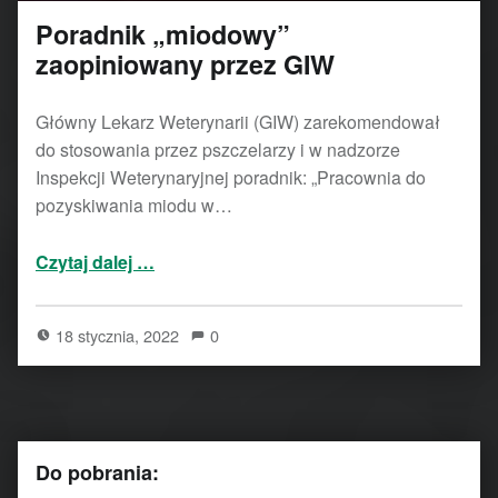
Poradnik „miodowy”
zaopiniowany przez GIW
Główny Lekarz Weterynarii (GIW) zarekomendował
do stosowania przez pszczelarzy i w nadzorze
Inspekcji Weterynaryjnej poradnik: „Pracownia do
pozyskiwania miodu w…
“Poradnik „miodowy” zaopiniowany przez GIW”
Czytaj dalej
…
18 stycznia, 2022
0
Do pobrania: