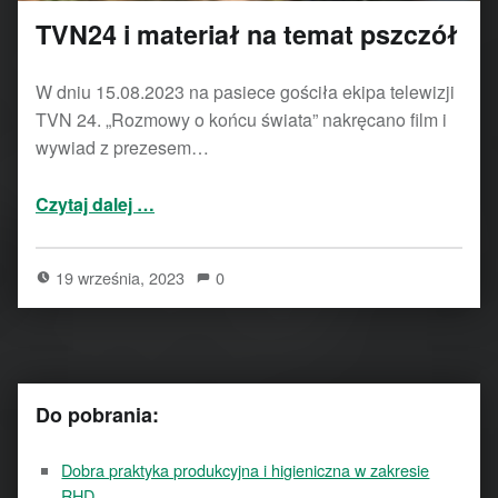
TVN24 i materiał na temat pszczół
W dniu 15.08.2023 na pasiece gościła ekipa telewizji
TVN 24. „Rozmowy o końcu świata” nakręcano film i
wywiad z prezesem…
“TVN24 i materiał na temat pszczół”
Czytaj dalej
…
19 września, 2023
0
Do pobrania:
Dobra praktyka produkcyjna i higieniczna w zakresie
RHD